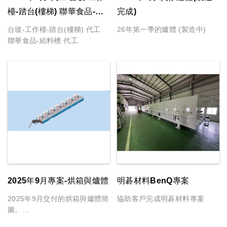
檯-踏台(樓梯) 聯華食品-給
完成)
料槽 (沒拍照)
台玻-工作檯-踏台(樓梯) 代工
26年第一季的爐體 (製造中)
聯華食品-給料槽 代工
2025年9月專案-烘箱與爐體
明碁材料BenQ專案
2025年9月交付的烘箱與爐體簡
協助客戶完成明碁材料專案
圖。
應客戶需求不提供實體圖與專案