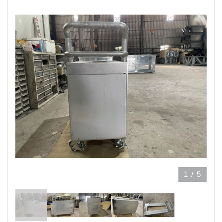
1
/
5